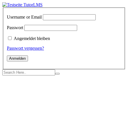
Skip
to
content
Username or Email
Passwort
Angemeldet bleiben
Passwort vergessen?